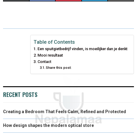
H
H
H
H
H
(
A
I
I
M
A
A
A
A
A
T
C
N
N
A
R
R
R
R
R
W
E
T
K
I
E
E
E
E
E
I
B
E
E
L
Table of Contents
Een spuitgietbedrijf vinden, is moeilijker dan je denkt
O
O
O
O
O
T
O
R
D
Mooi resultaat
N
N
N
N
N
T
Contact
O
E
I
Share this post:
E
K
S
N
R
T
RECENT POSTS
)
Creating a Bedroom That Feels Calm, Refined and Protected
How design shapes the modern optical store