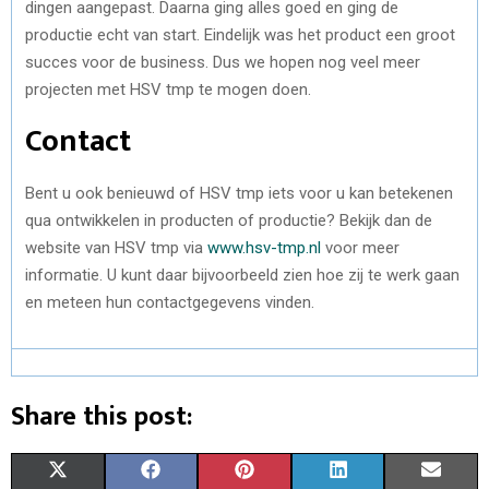
dingen aangepast. Daarna ging alles goed en ging de
productie echt van start. Eindelijk was het product een groot
succes voor de business. Dus we hopen nog veel meer
projecten met HSV tmp te mogen doen.
Contact
Bent u ook benieuwd of HSV tmp iets voor u kan betekenen
qua ontwikkelen in producten of productie? Bekijk dan de
website van HSV tmp via
www.hsv-tmp.nl
voor meer
informatie. U kunt daar bijvoorbeeld zien hoe zij te werk gaan
en meteen hun contactgegevens vinden.
Share this post:
S
S
S
S
S
X
F
P
L
E